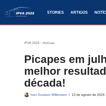
STORIES
ARTIGOS
NOTÍC
Pular
para
o
conteúdo
IPVA 2024
-
Notícias
Picapes em julh
melhor resulta
década!
Ivan Gustavo Willemann
13 de agosto de 2024