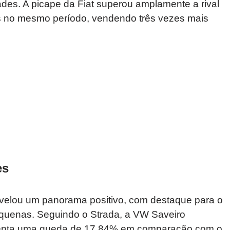
es. A picape da Fiat superou amplamente a rival
s no mesmo período, vendendo três vezes mais
es
velou um panorama positivo, com destaque para o
equenas. Seguindo o Strada, a VW Saveiro
esenta uma queda de 17,84% em comparação com o