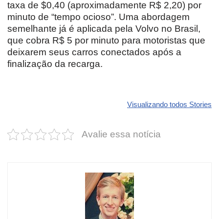
taxa de $0,40 (aproximadamente R$ 2,20) por
minuto de “tempo ocioso”. Uma abordagem
semelhante já é aplicada pela Volvo no Brasil,
que cobra R$ 5 por minuto para motoristas que
deixarem seus carros conectados após a
finalização da recarga.
Revolucione
O futuro da
Carros de l
seu carro com
Dodge pode ter
que
Visualizando todos Stories
estas cores
um esportivo
desvaloriz
incríveis para
barato e cheio
mais do qu
Avalie essa notícia
2025!
de emoção
você imagi