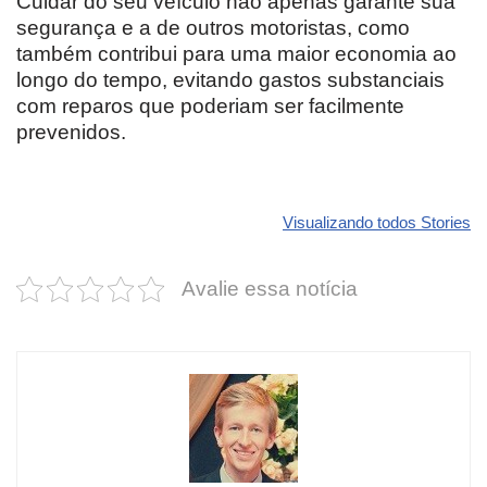
Cuidar do seu veículo não apenas garante sua
segurança e a de outros motoristas, como
também contribui para uma maior economia ao
longo do tempo, evitando gastos substanciais
com reparos que poderiam ser facilmente
prevenidos.
Revolucione
O futuro da
Carros de l
seu carro com
Dodge pode ter
que
Visualizando todos Stories
estas cores
um esportivo
desvaloriz
incríveis para
barato e cheio
mais do qu
Avalie essa notícia
2025!
de emoção
você imagi