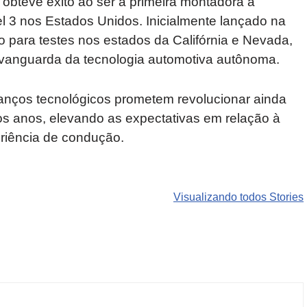
bteve êxito ao ser a primeira montadora a
l 3 nos Estados Unidos. Inicialmente lançado na
para testes nos estados da Califórnia e Nevada,
vanguarda da tecnologia automotiva autônoma.
vanços tecnológicos prometem revolucionar ainda
mos anos, elevando as expectativas em relação à
riência de condução.
Carros de luxo
SUVs mais
Motos de
que
roubados que
marcas
Visualizando todos Stories
desvalorizam
preocupam
indianas e
mais do que
motoristas no
chinesas
você imagina
Brasil
podem ren
o mercado