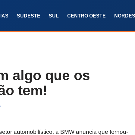
IAS
SUDESTE
SUL
CENTRO OESTE
NORDES
m algo que os
ão tem!
s
tor automobilístico, a BMW anuncia que tornou-