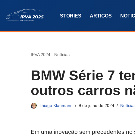
STORIES
ARTIGOS
NOTÍC
Pular
para
o
conteúdo
IPVA 2024
-
Notícias
BMW Série 7 te
outros carros n
Thiago Klaumann
9 de julho de 2024
Notícia
Em uma inovação sem precedentes no se