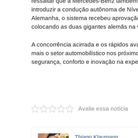
ressaltar que a Mercedes-Benz também o
introduzir a condução autônoma de Níve
Alemanha, o sistema recebeu aprovação 
colocando as duas gigantes alemãs na 
A concorrência acirrada e os rápidos a
mais o setor automobilístico nos próxi
segurança, conforto e inovação na expe
Revolucione
O futuro da
seu carro com
Dodge pode ter
estas cores
um esportivo
incríveis para
barato e cheio
Avalie essa notícia
2025!
de emoção
Thiago Klaumann