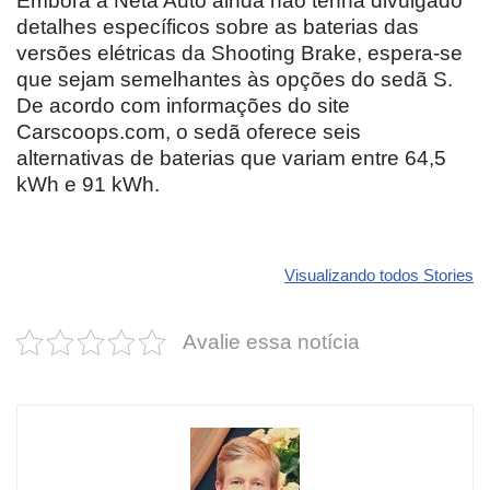
Embora a Neta Auto ainda não tenha divulgado
detalhes específicos sobre as baterias das
versões elétricas da Shooting Brake, espera-se
que sejam semelhantes às opções do sedã S.
De acordo com informações do site
Carscoops.com, o sedã oferece seis
alternativas de baterias que variam entre 64,5
kWh e 91 kWh.
Revolucione
O futuro da
Carros de l
seu carro com
Dodge pode ter
que
Visualizando todos Stories
estas cores
um esportivo
desvaloriz
incríveis para
barato e cheio
mais do qu
Avalie essa notícia
2025!
de emoção
você imagi