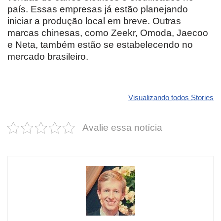
país. Essas empresas já estão planejando
iniciar a produção local em breve. Outras
marcas chinesas, como Zeekr, Omoda, Jaecoo
e Neta, também estão se estabelecendo no
mercado brasileiro.
Revolucione
O futuro da
Carros de l
seu carro com
Dodge pode ter
que
Visualizando todos Stories
estas cores
um esportivo
desvaloriz
incríveis para
barato e cheio
mais do qu
Avalie essa notícia
2025!
de emoção
você imagi