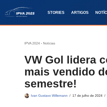
STORIES
ARTIGOS
NOTÍC
Pular
para
o
conteúdo
IPVA 2024
-
Notícias
VW Gol lidera 
mais vendido d
semestre!
Ivan Gustavo Willemann
17 de julho de 2024