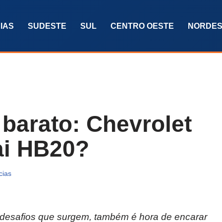
IAS
SUDESTE
SUL
CENTRO OESTE
NORDES
barato: Chevrolet
ai HB20?
cias
desafios que surgem, também é hora de encarar