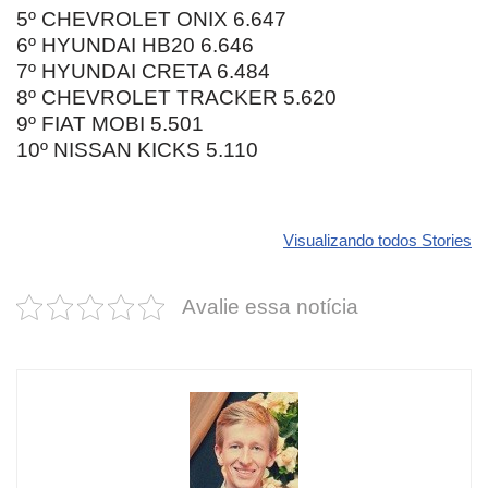
5º CHEVROLET ONIX 6.647
6º HYUNDAI HB20 6.646
7º HYUNDAI CRETA 6.484
8º CHEVROLET TRACKER 5.620
9º FIAT MOBI 5.501
10º NISSAN KICKS 5.110
Revolucione
O futuro da
Carros de l
seu carro com
Dodge pode ter
que
Visualizando todos Stories
estas cores
um esportivo
desvaloriz
incríveis para
barato e cheio
mais do qu
Avalie essa notícia
2025!
de emoção
você imagi