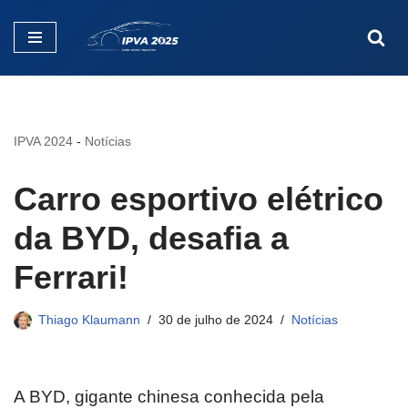
Pular
para
o
conteúdo
IPVA 2024
-
Notícias
Carro esportivo elétrico
da BYD, desafia a
Ferrari!
Thiago Klaumann
30 de julho de 2024
Notícias
A BYD, gigante chinesa conhecida pela