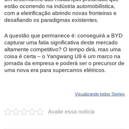
estão ocorrendo na indústria automobilística,
com a eletrificação abrindo novas fronteiras e
desafiando os paradigmas existentes.
A questão que permanece é: conseguirá a BYD
capturar uma fatia significativa deste mercado
altamente competitivo? O tempo dirá, mas uma
coisa é certa – o Yangwang U9 é um marco na
jornada da empresa e poderá ser o precursor de
uma nova era para supercarros elétricos.
Revolucione
O futuro da
Carros de l
seu carro com
Dodge pode ter
que
Visualizando todos Stories
estas cores
um esportivo
desvaloriz
incríveis para
barato e cheio
mais do qu
Avalie essa notícia
2025!
de emoção
você imagi