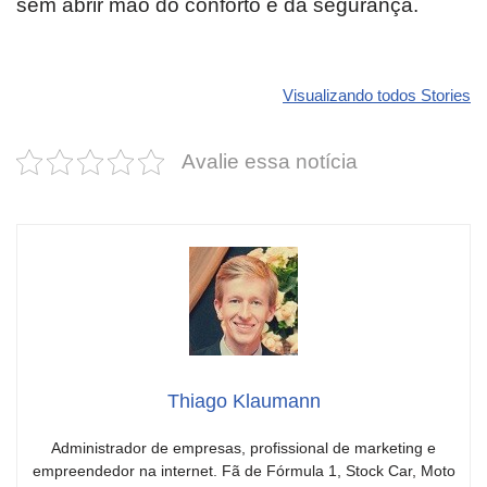
sem abrir mão do conforto e da segurança.
Revolucione
O futuro da
Carros de l
seu carro com
Dodge pode ter
que
Visualizando todos Stories
estas cores
um esportivo
desvaloriz
incríveis para
barato e cheio
mais do qu
Avalie essa notícia
2025!
de emoção
você imagi
Thiago Klaumann
Administrador de empresas, profissional de marketing e
empreendedor na internet. Fã de Fórmula 1, Stock Car, Moto