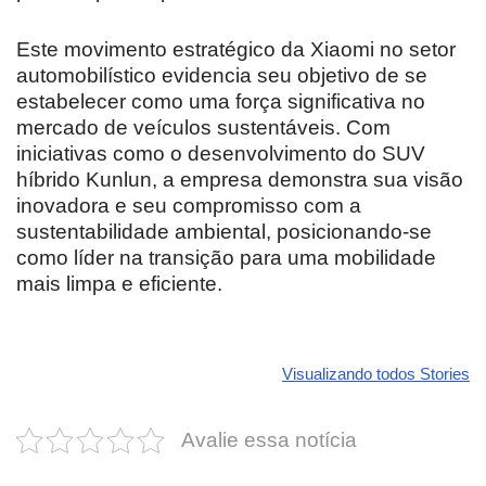
Este movimento estratégico da Xiaomi no setor
automobilístico evidencia seu objetivo de se
estabelecer como uma força significativa no
mercado de veículos sustentáveis. Com
iniciativas como o desenvolvimento do SUV
híbrido Kunlun, a empresa demonstra sua visão
inovadora e seu compromisso com a
sustentabilidade ambiental, posicionando-se
como líder na transição para uma mobilidade
mais limpa e eficiente.
Revolucione
O futuro da
Carros de l
seu carro com
Dodge pode ter
que
Visualizando todos Stories
estas cores
um esportivo
desvaloriz
incríveis para
barato e cheio
mais do qu
Avalie essa notícia
2025!
de emoção
você imagi