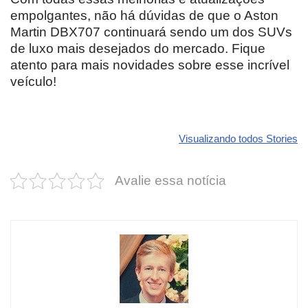
empolgantes, não há dúvidas de que o Aston
Martin DBX707 continuará sendo um dos SUVs
de luxo mais desejados do mercado. Fique
atento para mais novidades sobre esse incrível
veículo!
Revolucione
O futuro da
Carros de l
seu carro com
Dodge pode ter
que
Visualizando todos Stories
estas cores
um esportivo
desvaloriz
incríveis para
barato e cheio
mais do qu
Avalie essa notícia
2025!
de emoção
você imagi