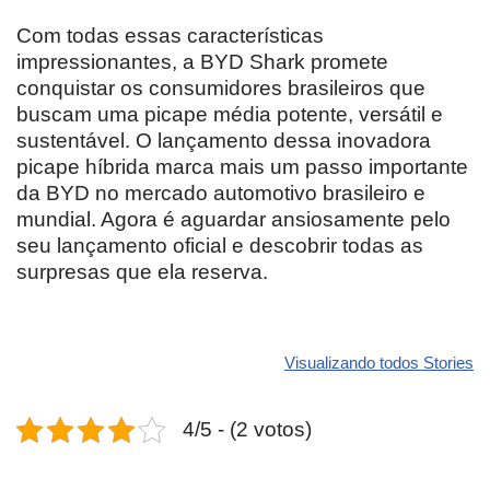
Com todas essas características
impressionantes, a BYD Shark promete
conquistar os consumidores brasileiros que
buscam uma picape média potente, versátil e
sustentável. O lançamento dessa inovadora
picape híbrida marca mais um passo importante
da BYD no mercado automotivo brasileiro e
mundial. Agora é aguardar ansiosamente pelo
seu lançamento oficial e descobrir todas as
surpresas que ela reserva.
Revolucione
O futuro da
Carros de l
seu carro com
Dodge pode ter
que
Visualizando todos Stories
estas cores
um esportivo
desvaloriz
incríveis para
barato e cheio
mais do qu
4/5 - (2 votos)
2025!
de emoção
você imagi