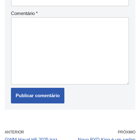
Comentário
*
ANTERIOR
PRÓXIMO
GWM Haval H6 2025 traz
Novo BYD King é um sedan