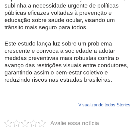
sublinha a necessidade urgente de políticas
públicas eficazes voltadas à prevenção e
educação sobre saúde ocular, visando um
trânsito mais seguro para todos.
Este estudo lança luz sobre um problema
crescente e convoca a sociedade a adotar
medidas preventivas mais robustas contra o
avanço das restrições visuais entre condutores,
garantindo assim o bem-estar coletivo e
reduzindo riscos nas estradas brasileiras.
Revolucione
O futuro da
Carros de l
seu carro com
Dodge pode ter
que
Visualizando todos Stories
estas cores
um esportivo
desvaloriz
incríveis para
barato e cheio
mais do qu
Avalie essa notícia
2025!
de emoção
você imagi