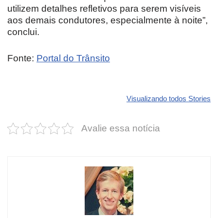
utilizem detalhes refletivos para serem visíveis
aos demais condutores, especialmente à noite”,
conclui.
Fonte:
Portal do Trânsito
Revolucione
O futuro da
Carros de l
seu carro com
Dodge pode ter
que
Visualizando todos Stories
estas cores
um esportivo
desvaloriz
incríveis para
barato e cheio
mais do qu
Avalie essa notícia
2025!
de emoção
você imagi