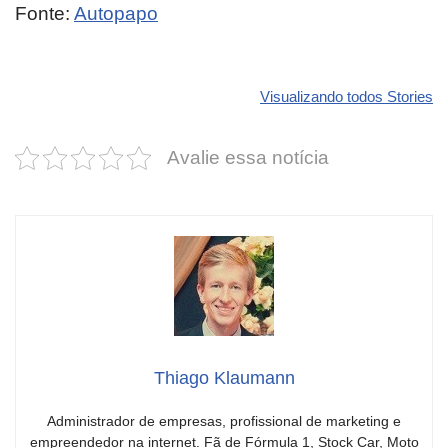
Fonte:
Autopapo
Revolucione
O futuro da
Carros de l
seu carro com
Dodge pode ter
que
Visualizando todos Stories
estas cores
um esportivo
desvaloriz
incríveis para
barato e cheio
mais do qu
Avalie essa notícia
2025!
de emoção
você imagi
Thiago Klaumann
Administrador de empresas, profissional de marketing e
empreendedor na internet. Fã de Fórmula 1, Stock Car, Moto