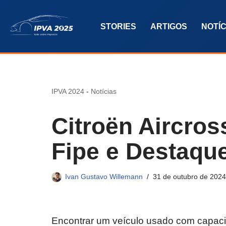
STORIES
ARTIGOS
NOTÍC
Pular
para
o
conteúdo
IPVA 2024
-
Notícias
Citroën Aircros
Fipe e Destaqu
Ivan Gustavo Willemann
31 de outubro de 2024
Encontrar um veículo usado com capacid