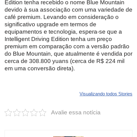
Edition tenha recebido o nome Blue Mountain
devido à sua associação com uma variedade de
café premium. Levando em consideração o
significativo upgrade em termos de
equipamentos e tecnologia, espera-se que a
Intelligent Driving Edition tenha um preço
premium em comparação com a versão padrão
do Blue Mountain, que atualmente é vendida por
cerca de 308.800 yuans (cerca de R$ 224 mil
em uma conversão direta).
Revolucione
O futuro da
Carros de l
seu carro com
Dodge pode ter
que
Visualizando todos Stories
estas cores
um esportivo
desvaloriz
incríveis para
barato e cheio
mais do qu
Avalie essa notícia
2025!
de emoção
você imagi