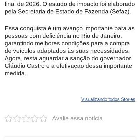
final de 2026. O estudo de impacto foi elaborado
pela Secretaria de Estado de Fazenda (Sefaz).
Essa conquista é um avanço importante para as
pessoas com deficiência no Rio de Janeiro,
garantindo melhores condições para a compra
de veículos adaptados às suas necessidades.
Agora, resta aguardar a sanção do governador
Cláudio Castro e a efetivação dessa importante
medida.
Revolucione
O futuro da
Carros de l
seu carro com
Dodge pode ter
que
Visualizando todos Stories
estas cores
um esportivo
desvaloriz
incríveis para
barato e cheio
mais do qu
Avalie essa notícia
2025!
de emoção
você imagi