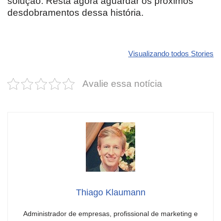
solução. Resta agora aguardar os próximos
desdobramentos dessa história.
Revolucione
O futuro da
Carros de l
seu carro com
Dodge pode ter
que
Visualizando todos Stories
estas cores
um esportivo
desvaloriz
incríveis para
barato e cheio
mais do qu
Avalie essa notícia
2025!
de emoção
você imagi
Thiago Klaumann
Administrador de empresas, profissional de marketing e