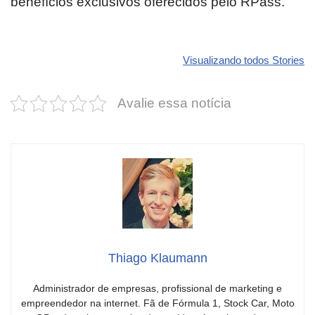
benefícios exclusivos oferecidos pelo RPass.
Revolucione
O futuro da
Carros de l
seu carro com
Dodge pode ter
que
Visualizando todos Stories
estas cores
um esportivo
desvaloriz
incríveis para
barato e cheio
mais do qu
Avalie essa notícia
2025!
de emoção
você imagi
Thiago Klaumann
Administrador de empresas, profissional de marketing e
empreendedor na internet. Fã de Fórmula 1, Stock Car, Moto