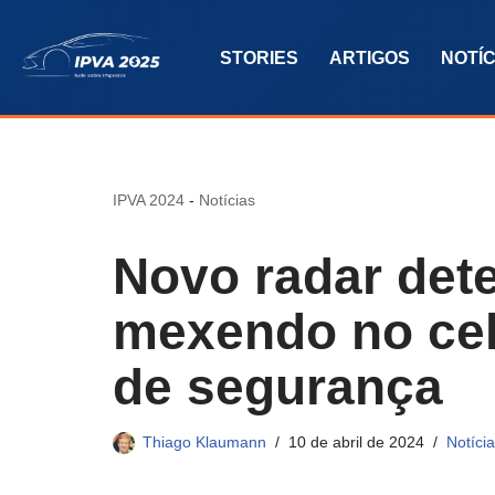
STORIES
ARTIGOS
NOTÍC
Pular
para
o
conteúdo
IPVA 2024
-
Notícias
Novo radar dete
mexendo no cel
de segurança
Thiago Klaumann
10 de abril de 2024
Notíci