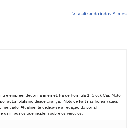
Carros de luxo
SUVs mais
Motos de
que
roubados que
marcas
Visualizando todos Stories
desvalorizam
preocupam
indianas e
mais do que
motoristas no
chinesas
você imagina
Brasil
podem ren
o mercado
ing e empreendedor na internet. Fã de Fórmula 1, Stock Car, Moto
por automobilismo desde criança. Piloto de kart nas horas vagas,
 mercado. Atualmente dedica-se à redação do portal
re os impostos que incidem sobre os veículos.