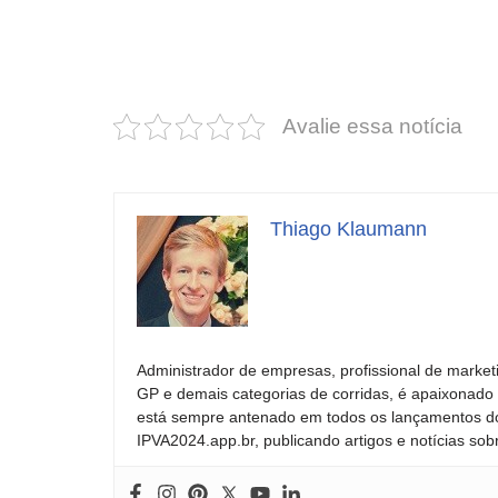
Revolucione
O futuro da
seu carro com
Dodge pode ter
estas cores
um esportivo
incríveis para
barato e cheio
Avalie essa notícia
2025!
de emoção
Thiago Klaumann
Administrador de empresas, profissional de market
GP e demais categorias de corridas, é apaixonado 
está sempre antenado em todos os lançamentos do
IPVA2024.app.br, publicando artigos e notícias sob