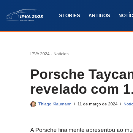
STORIES
ARTIGOS
NOTÍC
Pular
para
o
conteúdo
IPVA 2024
-
Notícias
Porsche Taycan
revelado com 1
Thiago Klaumann
11 de março de 2024
Notíc
A Porsche finalmente apresentou ao mun