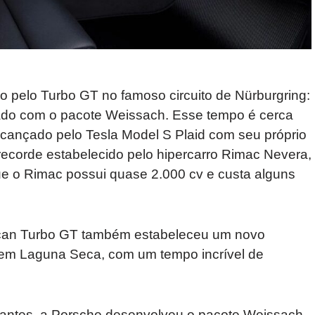
do pelo Turbo GT no famoso circuito de Nürburgring:
ado com o pacote Weissach. Esse tempo é cerca
cançado pelo Tesla Model S Plaid com seu próprio
 recorde estabelecido pelo hipercarro Rimac Nevera,
que o Rimac possui quase 2.000 cv e custa alguns
ycan Turbo GT também estabeleceu um novo
os em Laguna Seca, com um tempo incrível de
antes, a Porsche desenvolveu o pacote Weissach,