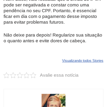
pode ser negativada e constar como uma
pendência no seu CPF. Portanto, é essencial
ficar em dia com o pagamento desse imposto
para evitar problemas futuros.
Não deixe para depois! Regularize sua situação
o quanto antes e evite dores de cabeça.
Revolucione
O futuro da
Carros de l
seu carro com
Dodge pode ter
que
Visualizando todos Stories
estas cores
um esportivo
desvaloriz
incríveis para
barato e cheio
mais do qu
Avalie essa notícia
2025!
de emoção
você imagi