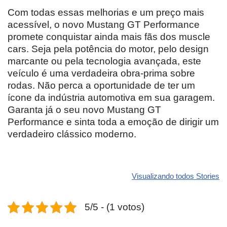
Com todas essas melhorias e um preço mais
acessível, o novo Mustang GT Performance
promete conquistar ainda mais fãs dos muscle
cars. Seja pela potência do motor, pelo design
marcante ou pela tecnologia avançada, este
veículo é uma verdadeira obra-prima sobre
rodas. Não perca a oportunidade de ter um
ícone da indústria automotiva em sua garagem.
Garanta já o seu novo Mustang GT
Performance e sinta toda a emoção de dirigir um
verdadeiro clássico moderno.
Revolucione
O futuro da
Carros de l
seu carro com
Dodge pode ter
que
Visualizando todos Stories
estas cores
um esportivo
desvaloriz
incríveis para
barato e cheio
mais do qu
5/5 - (1 votos)
2025!
de emoção
você imagi