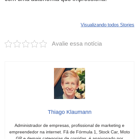
Revolucione
O futuro da
Carros de l
seu carro com
Dodge pode ter
que
Visualizando todos Stories
estas cores
um esportivo
desvaloriz
incríveis para
barato e cheio
mais do qu
Avalie essa notícia
2025!
de emoção
você imagi
Thiago Klaumann
Administrador de empresas, profissional de marketing e
empreendedor na internet. Fã de Fórmula 1, Stock Car, Moto
GP e demais categorias de corridas, é apaixonado por