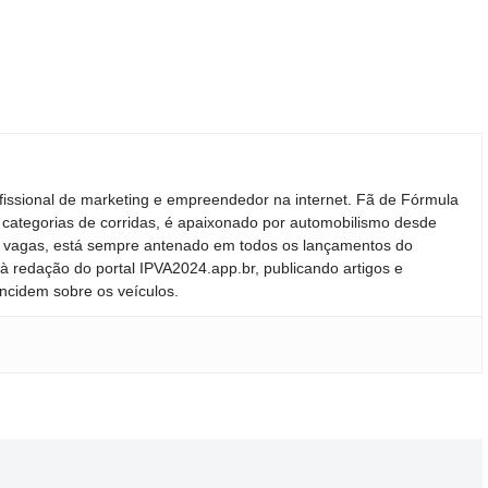
você imagina
Brasil
podem ren
o mercado
fissional de marketing e empreendedor na internet. Fã de Fórmula
 categorias de corridas, é apaixonado por automobilismo desde
ras vagas, está sempre antenado em todos os lançamentos do
 redação do portal IPVA2024.app.br, publicando artigos e
incidem sobre os veículos.