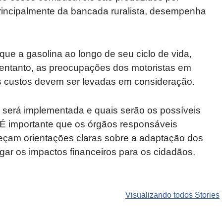
, principalmente da bancada ruralista, desempenha
que a gasolina ao longo de seu ciclo de vida,
 entanto, as preocupações dos motoristas em
s custos devem ser levadas em consideração.
 será implementada e quais serão os possíveis
. É importante que os órgãos responsáveis
çam orientações claras sobre a adaptação dos
igar os impactos financeiros para os cidadãos.
Carros de luxo
SUVs mais
Motos de
que
roubados que
marcas
Visualizando todos Stories
desvalorizam
preocupam
indianas e
mais do que
motoristas no
chinesas