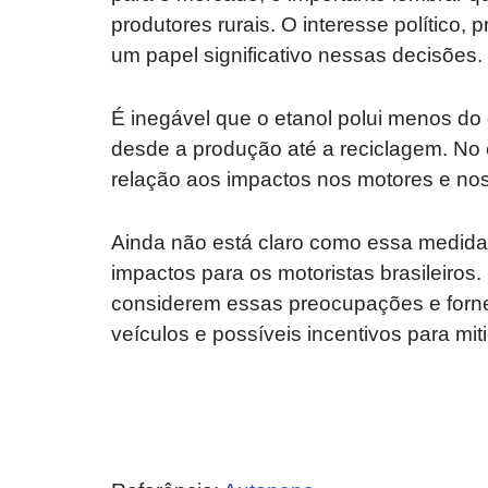
produtores rurais. O interesse político
um papel significativo nessas decisões.
É inegável que o etanol polui menos do 
desde a produção até a reciclagem. No
relação aos impactos nos motores e no
Ainda não está claro como essa medida
impactos para os motoristas brasileiros
considerem essas preocupações e forne
veículos e possíveis incentivos para mit
Revolucione
O futuro da
seu carro com
Dodge pode ter
estas cores
um esportivo
incríveis para
barato e cheio