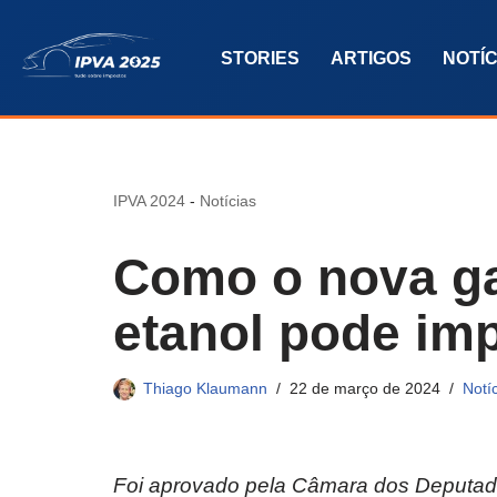
STORIES
ARTIGOS
NOTÍC
Pular
para
o
conteúdo
IPVA 2024
-
Notícias
Como o nova g
etanol pode imp
Thiago Klaumann
22 de março de 2024
Notí
Foi aprovado pela Câmara dos Deputado