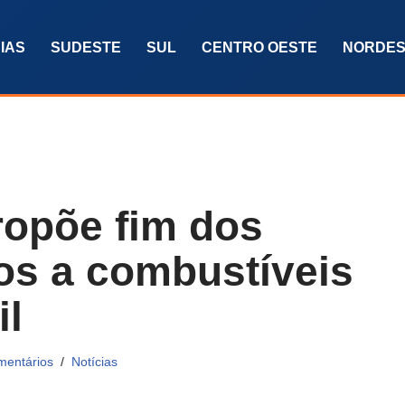
IAS
SUDESTE
SUL
CENTRO OESTE
NORDES
propõe fim dos
os a combustíveis
il
mentários
Notícias