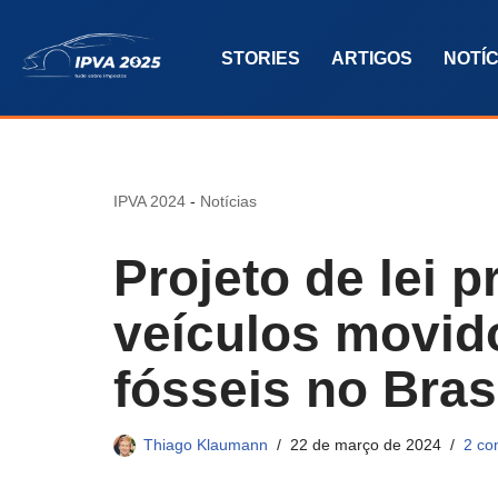
STORIES
ARTIGOS
NOTÍC
Pular
para
o
conteúdo
IPVA 2024
-
Notícias
Projeto de lei 
veículos movid
fósseis no Bras
Thiago Klaumann
22 de março de 2024
2 co