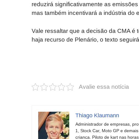
reduzirá significativamente as emissões 
mas também incentivará a indústria do et
Vale ressaltar que a decisão da CMA é 
haja recurso de Plenário, o texto segu
Revolucione
O futuro da
seu carro com
Dodge pode ter
estas cores
um esportivo
incríveis para
barato e cheio
Avalie essa notícia
2025!
de emoção
Thiago Klaumann
Administrador de empresas, pro
1, Stock Car, Moto GP e demais
criança. Piloto de kart nas ho