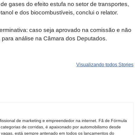
de gases do efeito estufa no setor de transportes,
anol e dos biocombustíveis, conclui o relator.
terminativa: caso seja aprovado na comissão e não
irá para análise na Câmara dos Deputados.
Carros de luxo
SUVs mais
Motos de
que
roubados que
marcas
Visualizando todos Stories
desvalorizam
preocupam
indianas e
mais do que
motoristas no
chinesas
você imagina
Brasil
podem ren
o mercado
fissional de marketing e empreendedor na internet. Fã de Fórmula
 categorias de corridas, é apaixonado por automobilismo desde
ras vagas, está sempre antenado em todos os lançamentos do