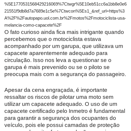
%5E1770531568429216069%7Ctwgr%5E10eb51cc6a1bb8e0e6
21551f9db8d7a7689e1c5e%7Ctwcon%5Es1_&ref_url=https%3
A%2F%2Fautopapo.uol.com.br%2Fmotos%2Fmotociclista-usa-
melancia-como-capacete%2F
O fato curioso ainda fica mais intrigante quando
percebemos que o motociclista estava
acompanhado por um garupa, que utilizava um
capacete aparentemente adequado para
circulação. Isso nos leva a questionar se o
garupa é mais prevenido ou se o piloto se
preocupa mais com a segurança do passageiro.
Apesar da cena engraçada, é importante
ressaltar os riscos de pilotar uma moto sem
utilizar um capacete adequado. O uso de um
capacete certificado pelo Inmetro é fundamental
para garantir a segurança dos ocupantes do
veículo, pois ele possui camadas de proteção