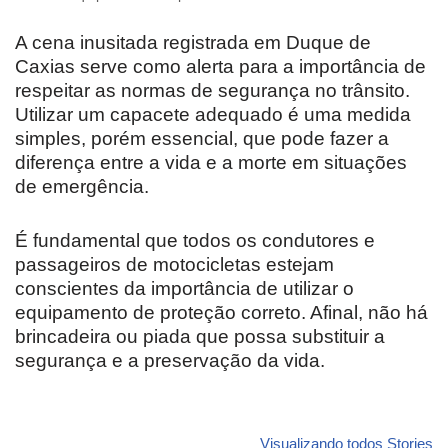
A cena inusitada registrada em Duque de
Caxias serve como alerta para a importância de
respeitar as normas de segurança no trânsito.
Utilizar um capacete adequado é uma medida
simples, porém essencial, que pode fazer a
diferença entre a vida e a morte em situações
de emergência.
É fundamental que todos os condutores e
passageiros de motocicletas estejam
conscientes da importância de utilizar o
equipamento de proteção correto. Afinal, não há
brincadeira ou piada que possa substituir a
segurança e a preservação da vida.
Revolucione
O futuro da
Carros de l
seu carro com
Dodge pode ter
que
Visualizando todos Stories