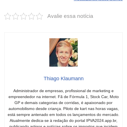
estas cores
um esportivo
desvaloriz
incríveis para
barato e cheio
mais do qu
Avalie essa notícia
2025!
de emoção
você imagi
Thiago Klaumann
Administrador de empresas, profissional de marketing e
empreendedor na internet. Fã de Fórmula 1, Stock Car, Moto
GP e demais categorias de corridas, é apaixonado por
automobilismo desde criança. Piloto de kart nas horas vagas,
está sempre antenado em todos os lançamentos do mercado.
Atualmente dedica-se à redação do portal IPVA2024.app.br,
publicando artigos e notícias sobre os impostos que incidem