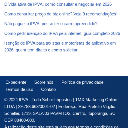
Dívida ativa de IPVA: como consultar e negociar em 2026
Como consultar preço de biz online? Veja 9 recomendações!
Não paguei o IPVA: posso ter o carro apreendido?
Como pedir isenção do IPVA pela internet: guia completo 2026
Isenção de IPVA para taxistas e motoristas de aplicativo em
2026: quem tem direito e como solicitar
Expediente
Sobre nós
Política de privacidade
Termos de uso
Contato
© 2024 IPVA - Tudo Sobre Impostos | TMX Marketing Online
LTDA | 29.788.663/0001-02 | Endereço: Rua Prefeito Virgilio
Scheller, 1719, SALA 03 PAVMTO2, Centro, Ituporanga, SC,
CEP 88400-000.
A utilização deste site está sujeito aos termos e condições de