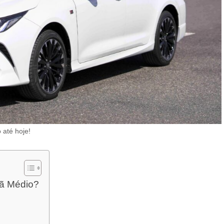
até hoje!
dã Médio?