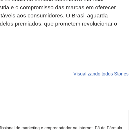
stria e o compromisso das marcas em oferecer
ntáveis aos consumidores. O Brasil aguarda
elos premiados, que prometem revolucionar o
Carros de luxo
SUVs mais
Motos de
que
roubados que
marcas
Visualizando todos Stories
desvalorizam
preocupam
indianas e
mais do que
motoristas no
chinesas
você imagina
Brasil
podem ren
o mercado
fissional de marketing e empreendedor na internet. Fã de Fórmula