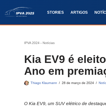
STORIES
ARTIGOS
NOTÍC
Pular
para
o
conteúdo
IPVA 2024
-
Notícias
Kia EV9 é eleit
Ano em premiaç
Thiago Klaumann
28 de março de 2024
Notí
O Kia EV9, um SUV elétrico de destaque