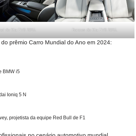
nel do Kia EV9 2025.
Bancos do Kia EV9 2025.
s do prêmio Carro Mundial do Ano em 2024:
 e BMW i5
ai Ioniq 5 N
y, projetista da equipe Red Bull de F1
fissionais no cenário automotivo mundial