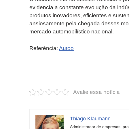
evidencia a constante evolução da indú
produtos inovadores, eficientes e suste
ansiosamente pela chegada desses mod
mercado automobilístico nacional.
Referência:
Autoo
Revolucione
O futuro da
seu carro com
Dodge pode ter
estas cores
um esportivo
incríveis para
barato e cheio
Avalie essa notícia
2025!
de emoção
Thiago Klaumann
Administrador de empresas, pro