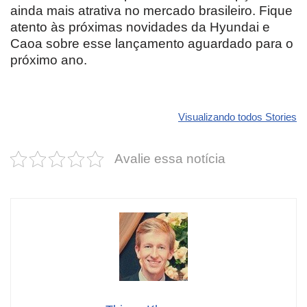
ainda mais atrativa no mercado brasileiro. Fique
atento às próximas novidades da Hyundai e
Caoa sobre esse lançamento aguardado para o
próximo ano.
Revolucione
O futuro da
Carros de l
seu carro com
Dodge pode ter
que
Visualizando todos Stories
estas cores
um esportivo
desvaloriz
incríveis para
barato e cheio
mais do qu
Avalie essa notícia
2025!
de emoção
você imagi