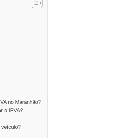
PVA no Maranhão?
ar o IPVA?
 veículo?