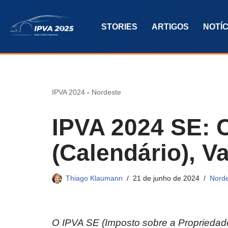
STORIES
ARTIGOS
NOTÍC
Pular
para
o
conteúdo
IPVA 2024
-
Nordeste
IPVA 2024 SE: C
(Calendário), V
Thiago Klaumann
21 de junho de 2024
Nord
O IPVA SE (Imposto sobre a Propriedade