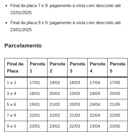
Final da placa 7 e 8: pagamento à vista com desconto até
22/01/2025
Final da placa 9 e 0: pagamento à vista com desconto até
23/01/2025
Parcelamento
Final da
Parcela
Parcela
Parcela
Parcela
Parcela
Placa
1
2
3
4
5
1 e 2
17/01
19/02
18/03
17/04
17/05
3 e 4
18/01
20/02
19/03
18/04
20/05
5 e 6
19/01
21/02
20/03
19/04
21/05
7 e 8
22/01
22/02
21/03
22/04
22/05
9 e 0
23/01
23/02
22/03
23/04
23/05