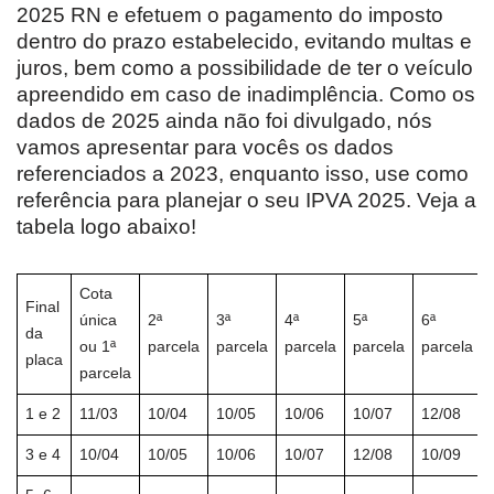
2025 RN e efetuem o pagamento do imposto
dentro do prazo estabelecido, evitando multas e
juros, bem como a possibilidade de ter o veículo
apreendido em caso de inadimplência. Como os
dados de 2025 ainda não foi divulgado, nós
vamos apresentar para vocês os dados
referenciados a 2023, enquanto isso, use como
referência para planejar o seu IPVA 2025. Veja a
tabela logo abaixo!
Cota
Final
única
2ª
3ª
4ª
5ª
6ª
da
ou 1ª
parcela
parcela
parcela
parcela
parcela
placa
parcela
1 e 2
11/03
10/04
10/05
10/06
10/07
12/08
3 e 4
10/04
10/05
10/06
10/07
12/08
10/09