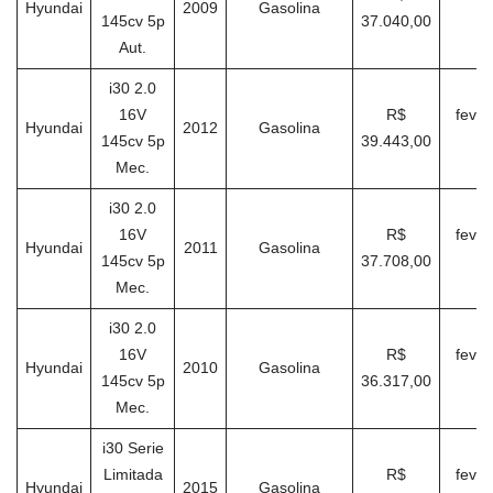
Hyundai
2009
Gasolina
145cv 5p
37.040,00
2
Aut.
i30 2.0
16V
R$
fever
Hyundai
2012
Gasolina
145cv 5p
39.443,00
2
Mec.
i30 2.0
16V
R$
fever
Hyundai
2011
Gasolina
145cv 5p
37.708,00
2
Mec.
i30 2.0
16V
R$
fever
Hyundai
2010
Gasolina
145cv 5p
36.317,00
2
Mec.
i30 Serie
Limitada
R$
fever
Hyundai
2015
Gasolina