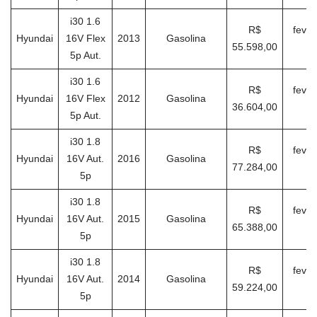
i30 1.6
R$
fever
Hyundai
16V Flex
2013
Gasolina
55.598,00
2
5p Aut.
i30 1.6
R$
fever
Hyundai
16V Flex
2012
Gasolina
36.604,00
2
5p Aut.
i30 1.8
R$
fever
Hyundai
16V Aut.
2016
Gasolina
77.284,00
2
5p
i30 1.8
R$
fever
Hyundai
16V Aut.
2015
Gasolina
65.388,00
2
5p
i30 1.8
R$
fever
Hyundai
16V Aut.
2014
Gasolina
59.224,00
2
5p