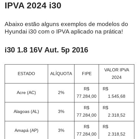
IPVA 2024 i30
Abaixo estão alguns exemplos de modelos do
Hyundai i30 com o IPVA aplicado na prática!
i30 1.8 16V Aut. 5p 2016
VALOR IPVA
ESTADO
ALÍQUOTA
FIPE
2024
R$
R$
Acre (AC)
2%
77.284,00
1.545,68
R$
R$
Alagoas (AL)
3%
77.284,00
2.318,52
R$
R$
Amapá (AP)
3%
77.284,00
2.318,52