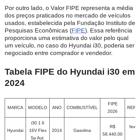
Por outro lado, o Valor FIPE representa a média
dos preços praticados no mercado de veículos
usados, estabelecida pela Fundação Instituto de
Pesquisas Econômicas (
FIPE
). Essa referência
proporciona uma estimativa do valor pelo qual
um veículo, no caso do Hyundai i30, poderia ser
negociado entre comprador e vendedor.
Tabela FIPE do Hyundai i30 em
2024
FIPE
MARCA
MODELO
ANO
COMBUSTÍVEL
REFE
2026
i30 1.6
R$
fever
Hyundai
16V Flex
2014
Gasolina
58.440,00
2
5p Aut.