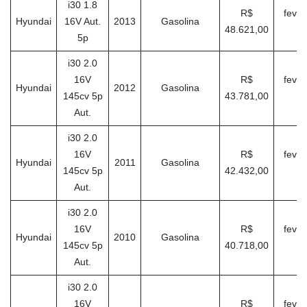
i30 1.8
R$
fever
Hyundai
16V Aut.
2013
Gasolina
48.621,00
2
5p
i30 2.0
16V
R$
fever
Hyundai
2012
Gasolina
145cv 5p
43.781,00
2
Aut.
i30 2.0
16V
R$
fever
Hyundai
2011
Gasolina
145cv 5p
42.432,00
2
Aut.
i30 2.0
16V
R$
fever
Hyundai
2010
Gasolina
145cv 5p
40.718,00
2
Aut.
i30 2.0
16V
R$
fever