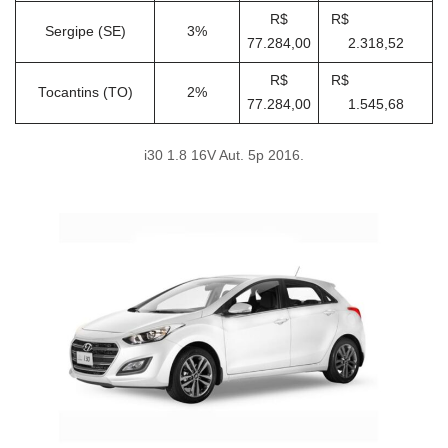
R$
R$
Sergipe (SE)
3%
77.284,00
2.318,52
R$
R$
Tocantins (TO)
2%
77.284,00
1.545,68
i30 1.8 16V Aut. 5p 2016.