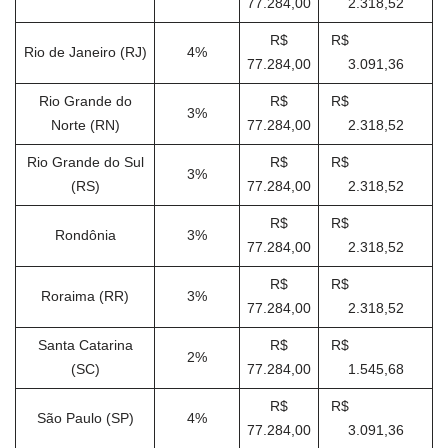
77.284,00
2.318,52
R$
R$
Rio de Janeiro (RJ)
4%
77.284,00
3.091,36
Rio Grande do
R$
R$
3%
Norte (RN)
77.284,00
2.318,52
Rio Grande do Sul
R$
R$
3%
(RS)
77.284,00
2.318,52
R$
R$
Rondônia
3%
77.284,00
2.318,52
R$
R$
Roraima (RR)
3%
77.284,00
2.318,52
Santa Catarina
R$
R$
2%
(SC)
77.284,00
1.545,68
R$
R$
São Paulo (SP)
4%
77.284,00
3.091,36