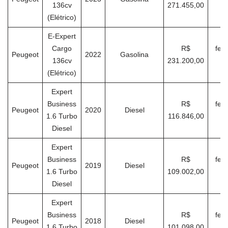
136cv
271.455,00
(Elétrico)
E-Expert
Cargo
R$
feve
Peugeot
2022
Gasolina
136cv
231.200,00
(Elétrico)
Expert
Business
R$
feve
Peugeot
2020
Diesel
1.6 Turbo
116.846,00
Diesel
Expert
Business
R$
feve
Peugeot
2019
Diesel
1.6 Turbo
109.002,00
Diesel
Expert
Business
R$
feve
Peugeot
2018
Diesel
1.6 Turbo
101.098,00