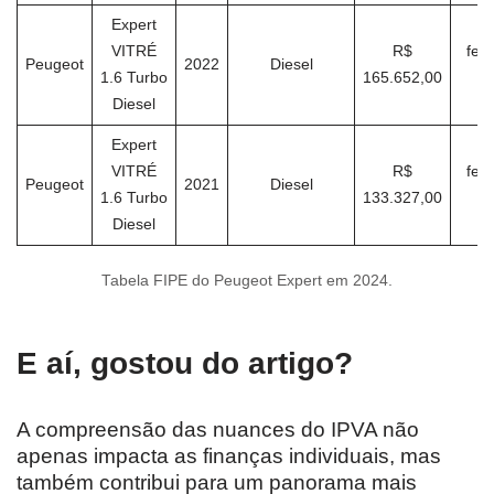
Expert
VITRÉ
R$
feve
Peugeot
2022
Diesel
1.6 Turbo
165.652,00
Diesel
Expert
VITRÉ
R$
feve
Peugeot
2021
Diesel
1.6 Turbo
133.327,00
Diesel
Tabela FIPE do Peugeot Expert em 2024.
E aí, gostou do artigo?
A compreensão das nuances do IPVA não
apenas impacta as finanças individuais, mas
também contribui para um panorama mais