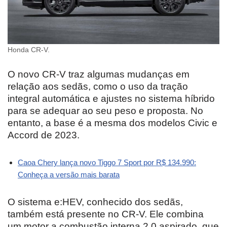
Honda CR-V.
O novo CR-V traz algumas mudanças em
relação aos sedãs, como o uso da tração
integral automática e ajustes no sistema híbrido
para se adequar ao seu peso e proposta. No
entanto, a base é a mesma dos modelos Civic e
Accord de 2023.
Caoa Chery lança novo Tiggo 7 Sport por R$ 134.990:
Conheça a versão mais barata
O sistema e:HEV, conhecido dos sedãs,
também está presente no CR-V. Ele combina
um motor a combustão interna 2.0 aspirado, que