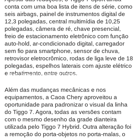
conta com uma boa lista de itens de série, como
seis airbags, painel de instrumentos digital de
12,3 polegadas, central multimídia de 10,25
polegadas, câmera de ré, chave presencial,
freio de estacionamento eletrônico com função
auto-hold, ar-condicionado digital, carregador
sem fio para smartphone, sensor de chuva,
retrovisor eletrocrômico, rodas de liga leve de 18
polegadas, espelhos laterais com ajuste elétrico
e rebatimento, entre outros.
Novo Tiggo 7 Sport 2025 é o SUV com melhor
custo-benefício do Brasil
Além das mudanças mecânicas e nos
equipamentos, a Caoa Chery aproveitou a
oportunidade para padronizar o visual da linha
do Tiggo 7. Agora, todas as versões contam
com o mesmo desenho da grade dianteira
utilizada pelo Tiggo 7 Hybrid. Outra alteração foi
a remoção do porta-objetos no porta-malas, o