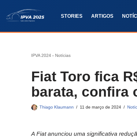
STORIES
ARTIGOS
NOTÍC
Pular
para
o
conteúdo
IPVA 2024
-
Notícias
Fiat Toro fica 
barata, confira
Thiago Klaumann
11 de março de 2024
Notíc
A Fiat anunciou uma significativa reduç