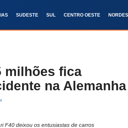
IAS
SUDESTE
SUL
CENTRO OESTE
NORDES
5 milhões fica
cidente na Alemanha
as
i F40 deixou os entusiastas de carros