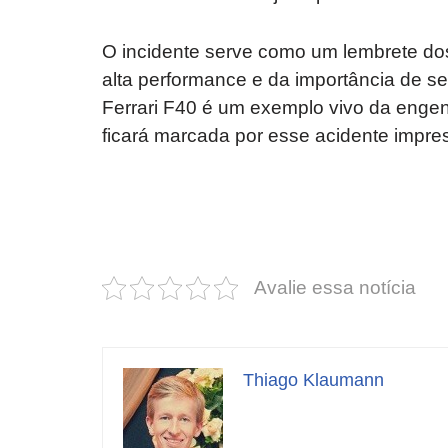
O incidente serve como um lembrete do
alta performance e da importância de se
Ferrari F40 é um exemplo vivo da engen
ficará marcada por esse acidente impr
Revolucione
O futuro da
seu carro com
Dodge pode ter
estas cores
um esportivo
incríveis para
barato e cheio
Avalie essa notícia
2025!
de emoção
Thiago Klaumann