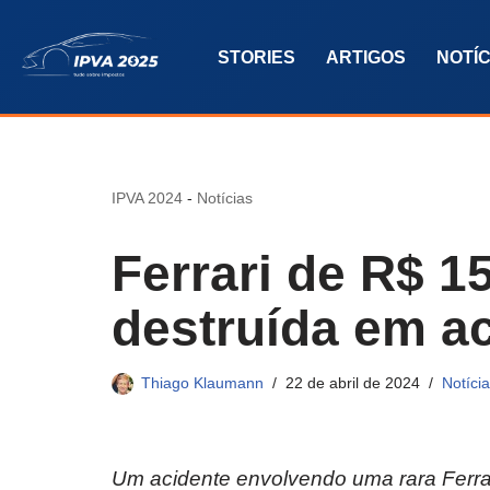
STORIES
ARTIGOS
NOTÍC
Pular
para
o
conteúdo
IPVA 2024
-
Notícias
Ferrari de R$ 1
destruída em a
Thiago Klaumann
22 de abril de 2024
Notíci
Um acidente envolvendo uma rara Ferrar