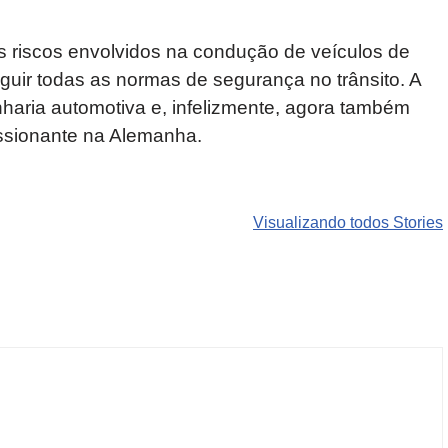
s riscos envolvidos na condução de veículos de
guir todas as normas de segurança no trânsito. A
haria automotiva e, infelizmente, agora também
essionante na Alemanha.
Carros de luxo
SUVs mais
Motos de
que
roubados que
marcas
Visualizando todos Stories
desvalorizam
preocupam
indianas e
mais do que
motoristas no
chinesas
você imagina
Brasil
podem ren
o mercado