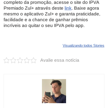
completo da promoção, acesse o site do IPVA
Premiado Zul+ através deste
link
. Baixe agora
mesmo o aplicativo Zul+ e garanta praticidade,
facilidade e a chance de ganhar prêmios
incríveis ao quitar o seu IPVA pelo app.
Revolucione
O futuro da
Carros de l
seu carro com
Dodge pode ter
que
Visualizando todos Stories
estas cores
um esportivo
desvaloriz
incríveis para
barato e cheio
mais do qu
Avalie essa notícia
2025!
de emoção
você imagi