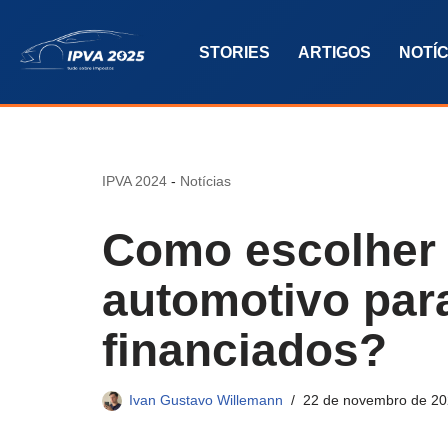
STORIES
ARTIGOS
NOTÍC
Pular
para
o
conteúdo
IPVA 2024
-
Notícias
Como escolher 
automotivo par
financiados?
Ivan Gustavo Willemann
22 de novembro de 2