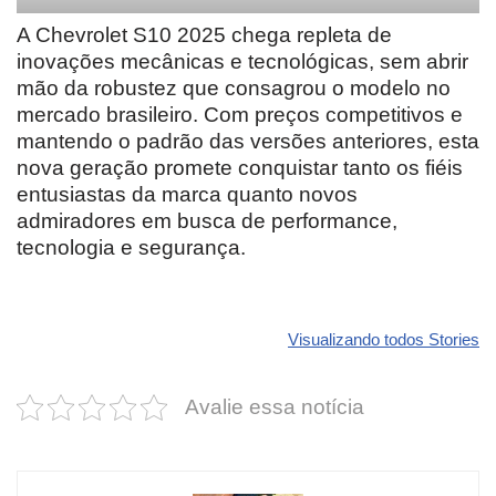
A Chevrolet S10 2025 chega repleta de
inovações mecânicas e tecnológicas, sem abrir
mão da robustez que consagrou o modelo no
mercado brasileiro. Com preços competitivos e
mantendo o padrão das versões anteriores, esta
nova geração promete conquistar tanto os fiéis
entusiastas da marca quanto novos
admiradores em busca de performance,
tecnologia e segurança.
Revolucione
O futuro da
Carros de l
seu carro com
Dodge pode ter
que
Visualizando todos Stories
estas cores
um esportivo
desvaloriz
incríveis para
barato e cheio
mais do qu
Avalie essa notícia
2025!
de emoção
você imagi