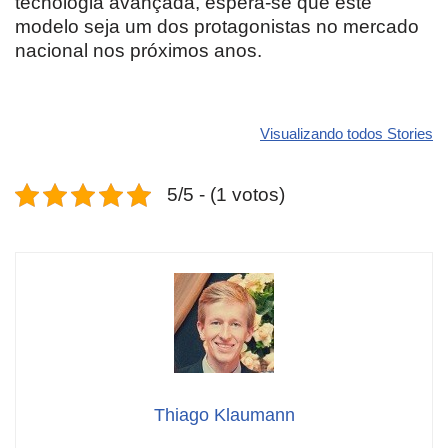
tecnologia avançada, espera-se que este
modelo seja um dos protagonistas no mercado
nacional nos próximos anos.
Revolucione
O futuro da
Carros de l
seu carro com
Dodge pode ter
que
Visualizando todos Stories
estas cores
um esportivo
desvaloriz
incríveis para
barato e cheio
mais do qu
5/5 - (1 votos)
2025!
de emoção
você imagi
Thiago Klaumann