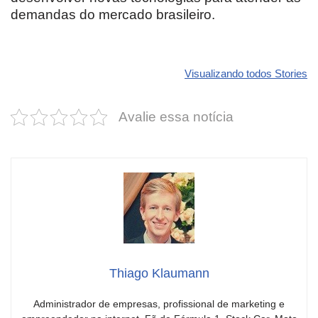
demandas do mercado brasileiro.
Revolucione
O futuro da
Carros de l
seu carro com
Dodge pode ter
que
Visualizando todos Stories
estas cores
um esportivo
desvaloriz
incríveis para
barato e cheio
mais do qu
Avalie essa notícia
2025!
de emoção
você imagi
Thiago Klaumann
Administrador de empresas, profissional de marketing e