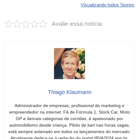
seu carro com
Dodge pode ter
que
Visualizando todos Stories
estas cores
um esportivo
desvaloriz
incríveis para
barato e cheio
mais do qu
Avalie essa notícia
2025!
de emoção
você imagi
Thiago Klaumann
Administrador de empresas, profissional de marketing e
empreendedor na internet. Fã de Fórmula 1, Stock Car, Moto
GP e demais categorias de corridas, é apaixonado por
automobilismo desde criança. Piloto de kart nas horas vagas,
está sempre antenado em todos os lançamentos do mercado.
Atualmente dedica-se à redação do portal IPVA2024.app.br,