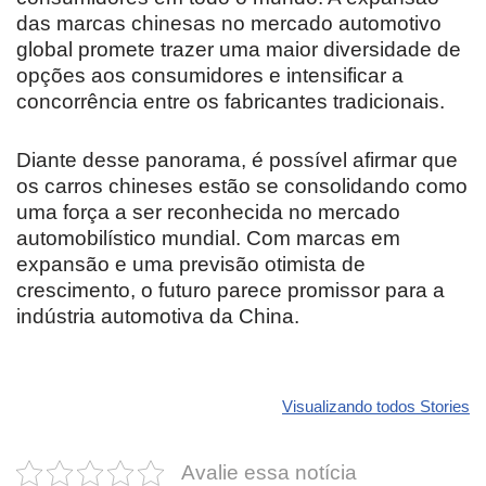
das marcas chinesas no mercado automotivo
global promete trazer uma maior diversidade de
opções aos consumidores e intensificar a
concorrência entre os fabricantes tradicionais.
Diante desse panorama, é possível afirmar que
os carros chineses estão se consolidando como
uma força a ser reconhecida no mercado
automobilístico mundial. Com marcas em
expansão e uma previsão otimista de
crescimento, o futuro parece promissor para a
indústria automotiva da China.
Revolucione
O futuro da
Carros de l
seu carro com
Dodge pode ter
que
Visualizando todos Stories
estas cores
um esportivo
desvaloriz
incríveis para
barato e cheio
mais do qu
Avalie essa notícia
2025!
de emoção
você imagi